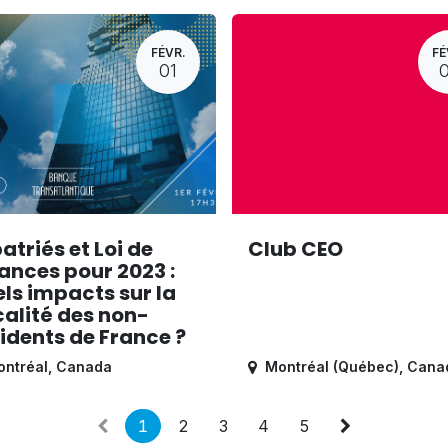
FÉVR.
FÉ
01
atriés et Loi de
Club CEO
ances pour 2023 :
ls impacts sur la
calité des non-
idents de France ?
ntréal
,
Canada
Montréal (Québec)
,
Cana
1
2
3
4
5