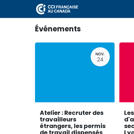
Se rendre au contenu
Events
Événements
NOV.
24
Atelier : Recruter des
Les
travailleurs
d'a
étrangers, les permis
sec
de travail dispensés
Lyo