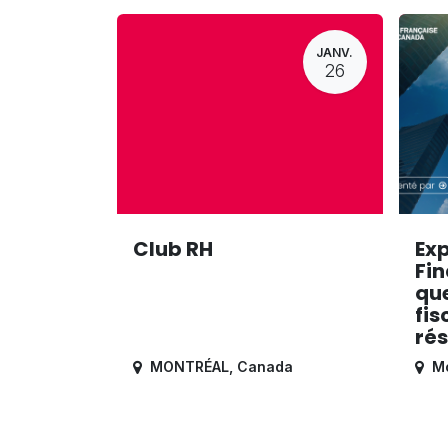
JANV.
26
Club RH
Exp
Fin
que
fis
rés
MONTRÉAL
,
Canada
Mo