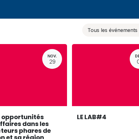
Tous les événement
NOV.
D
29
 opportunités
LE LAB#4
ffaires dans les
teurs phares de
n et sa région