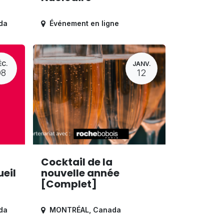
da
Événement en ligne
ÉC.
JANV.
08
12
Cocktail de la
eil
nouvelle année
[Complet]
da
MONTRÉAL
,
Canada