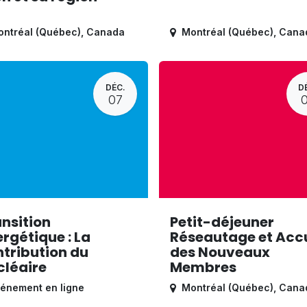
ntréal (Québec)
,
Canada
Montréal (Québec)
,
Cana
DÉC.
D
07
nsition
Petit-déjeuner
rgétique : La
Réseautage et Accu
tribution du
des Nouveaux
cléaire
Membres
énement en ligne
Montréal (Québec)
,
Cana