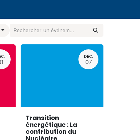
s
ÉC.
DÉC.
01
07
Transition
énergétique : La
contribution du
Nucléaire