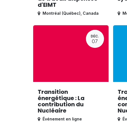
d'EIMT
Montréal (Québec)
,
Canada
Mo
DÉC.
07
Transition
Tra
énergétique : La
éne
contribution du
con
Nucléaire
Nu
Événement en ligne
Év